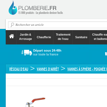
Jardin &
Traitement
Chauffe e
Chaufferie
Sanitaire
Arrosage
de l'eau
et ballons
Départ sous 24-48h
sur toute la france
>
>
RÉSEAU D'EAU
VANNES D'ARRÊT
VANNES À SPHÈRE - POIGNÉE