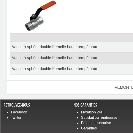
Vanne à sphère double Femelle haute température
Vanne à sphère double Femelle haute température
Vanne à sphère double Femelle haute température
REMONTE
RETROUVEZ-NOUS
NOS GARANTIES
Facebook
Livraison 24H
Twitter
Satisfait ou remboursé
Paiement sécurisé
Garanties