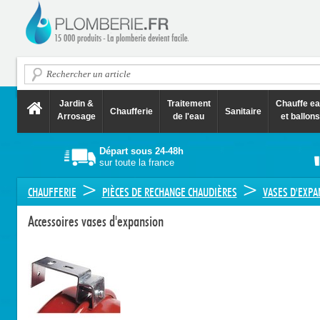
Jardin &
Traitement
Chauffe e
Chaufferie
Sanitaire
Arrosage
de l'eau
et ballons
Départ sous 24-48h
sur toute la france
>
>
CHAUFFERIE
PIÈCES DE RECHANGE CHAUDIÈRES
VASES D'EXPA
Accessoires vases d'expansion