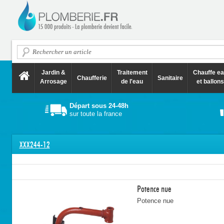
Jardin &
Traitement
Chauffe e
Chaufferie
Sanitaire
Arrosage
de l'eau
et ballons
Départ sous 24-48h
sur toute la france
XXX244-12
Potence nue
Potence nue