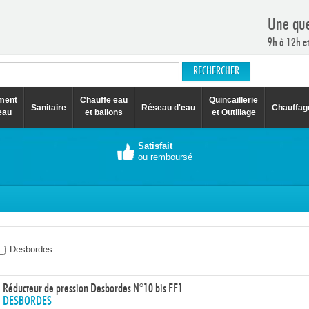
Une que
9h à 12h e
ement
Chauffe eau
Quincaillerie
Sanitaire
Réseau d'eau
Chauffag
eau
et ballons
et Outillage
Satisfait
ou remboursé
Desbordes
Réducteur de pression Desbordes N°10 bis FF1
DESBORDES