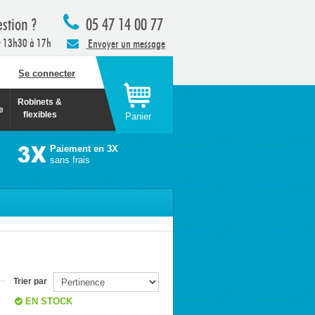
stion ?
05 47 14 00 77
t 13h30 à 17h
Envoyer un message
Se connecter
Robinets &
e
flexibles
Panier
Paiement en 3X
sans frais
Trier par
EN STOCK