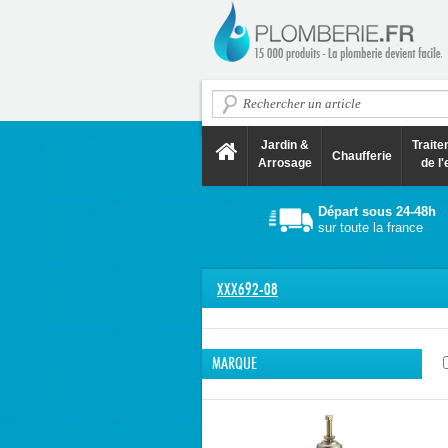
Jardin &
Trait
Chaufferie
Arrosage
de l'
Départ sous 24-48h
sur toute la france
XXX692-08
MARQUE