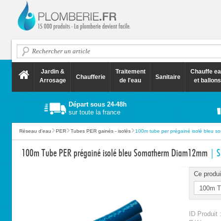
Jardin &
Traitement
Chauffe e
Chaufferie
Sanitaire
Arrosage
de l'eau
et ballons
Départ sous 24-48h
sur toute la france
Réseau d'eau
PER
Tubes PER gainés - isolés
100m tube per prégainé isolé bleu so
100m Tube PER prégainé isolé bleu Somatherm Diam12mm
| 
Ce produi
ID Produit 