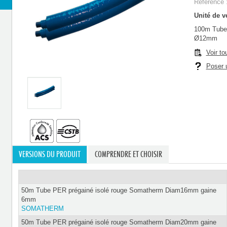
Référence 
Unité de ve
100m Tube 
Ø12mm
Voir to
Poser u
VERSIONS DU PRODUIT
COMPRENDRE ET CHOISIR
50m Tube PER prégainé isolé rouge Somatherm Diam16mm gaine
6mm
SOMATHERM
50m Tube PER prégainé isolé rouge Somatherm Diam20mm gaine