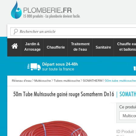
Jardin &
Traitement
Chauffe e
Chaufferie
Sanitaire
Arrosage
de l'eau
et ballons
Départ sous 24-48h
sur toute la france
Réseau d'eau
Multicouche
Tubes multicouche
SOMATHERM
50m tube multicouche
50m Tube Multicouche gainé rouge Somatherm Dn16
| SOMAT
Ce produi
ID Produit 