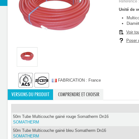
Référence 
Unité de ve
Multic
Diamèt
Voir to
Poser u
FABRICATION : France
VERSIONS DU PRODUIT
COMPRENDRE ET CHOISIR
50m Tube Multicouche gainé rouge Somatherm Dn16
SOMATHERM
50m Tube Multicouche gainé bleu Somatherm Dn16
SOMATHERM