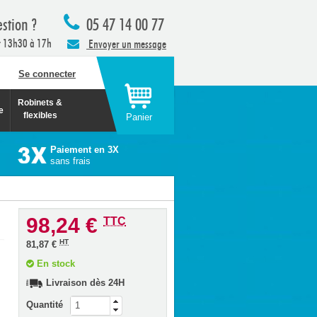
stion ?
05 47 14 00 77
t 13h30 à 17h
Envoyer un message
Se connecter
Robinets &
e
flexibles
Panier
Paiement en 3X
sans frais
98,24 €
TTC
HT
81,87 €
En stock
Livraison dès 24H
Quantité