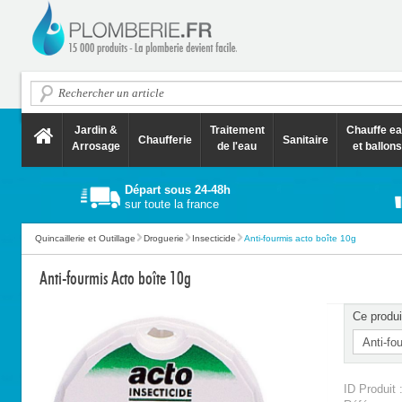
Jardin &
Traitement
Chauffe e
Chaufferie
Sanitaire
Arrosage
de l'eau
et ballons
Départ sous 24-48h
sur toute la france
Quincaillerie et Outillage
Droguerie
Insecticide
Anti-fourmis acto boîte 10g
Anti-fourmis Acto boîte 10g
Ce produi
ID Produit 