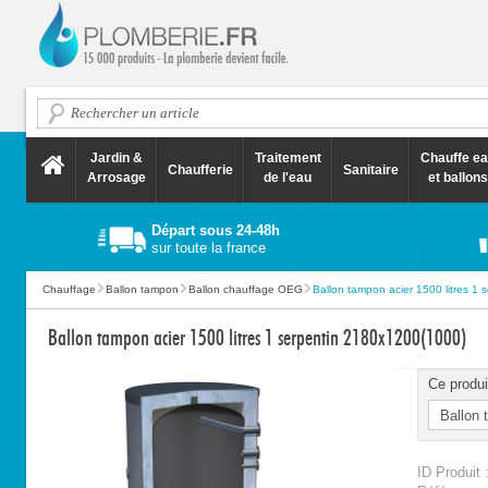
Jardin &
Traitement
Chauffe e
Chaufferie
Sanitaire
Arrosage
de l'eau
et ballons
Départ sous 24-48h
sur toute la france
Chauffage
Ballon tampon
Ballon chauffage OEG
Ballon tampon acier 1500 litres 1 se
Ballon tampon acier 1500 litres 1 serpentin 2180x1200(1000)
Ce produi
ID Produit 