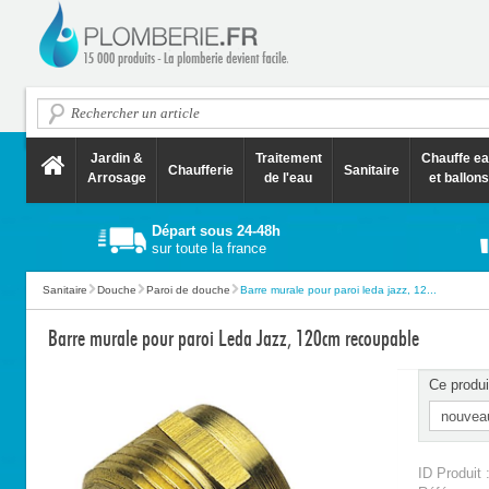
Jardin &
Traitement
Chauffe e
Chaufferie
Sanitaire
Arrosage
de l'eau
et ballons
Départ sous 24-48h
sur toute la france
Sanitaire
Douche
Paroi de douche
Barre murale pour paroi leda jazz, 12...
Barre murale pour paroi Leda Jazz, 120cm recoupable
Ce produi
ID Produit 