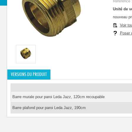
Référence 
Unité de ve
nouveau pr
Voir to
Poser u
VERSIONS DU PRODUIT
Barre murale pour paroi Leda Jazz, 120cm recoupable
Barre plafond pour paroi Leda Jazz, 190cm