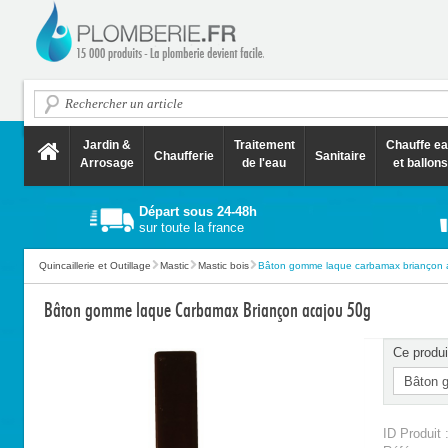
Jardin &
Traitement
Chauffe e
Chaufferie
Sanitaire
Arrosage
de l'eau
et ballons
Départ sous 24-48h
sur toute la france
Quincaillerie et Outillage
Mastic
Mastic bois
Bâton gomme laque carbamax briançon a
Bâton gomme laque Carbamax Briançon acajou 50g
Ce produi
ID Produit 