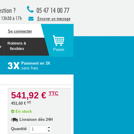
stion ?
05 47 14 00 77
t 13h30 à 17h
Envoyer un message
Se connecter
Robinets &
e
flexibles
Panier
Paiement en 3X
sans frais
541,92 €
TTC
HT
451,60 €
En stock
Livraison dès 24H
Quantité