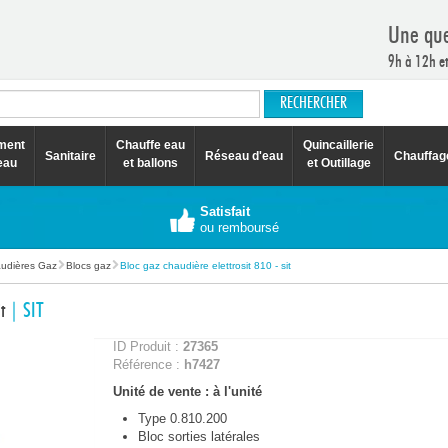
Une que
9h à 12h e
ement
Chauffe eau
Quincaillerie
Sanitaire
Réseau d'eau
Chauffag
eau
et ballons
et Outillage
Satisfait
ou remboursé
udières Gaz
Blocs gaz
Bloc gaz chaudière elettrosit 810 - sit
it
| SIT
ID Produit :
27365
Référence :
h7427
Unité de vente : à l'unité
Type 0.810.200
Bloc sorties latérales