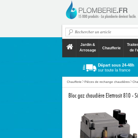
Jardin &
Trait
Chaufferie
Arrosage
de l'
Départ sous 24-48h
sur toute la france
Chaufferie
Pièces de rechange chaudières
Cha
Bloc gaz chaudière Elettrosit 810 - S