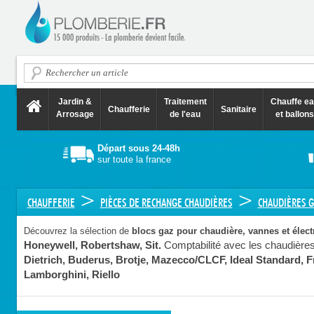
Jardin &
Traitement
Chauffe e
Chaufferie
Sanitaire
Arrosage
de l'eau
et ballons
Départ sous 24-48h
sur toute la france
>
>
CHAUFFERIE
PIÈCES DE RECHANGE CHAUDIÈRES
CHAUDIÈRES 
Découvrez la sélection de
blocs gaz pour chaudière, vannes et élec
Honeywell, Robertshaw, Sit.
Comptabilité avec les chaudièr
Dietrich, Buderus, Brotje, Mazecco/CLCF, Ideal Standard, Fr
Lamborghini, Riello