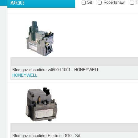
Sit
Robertshaw
H
MARQUE
Bloc gaz chaudière v4600d 1001 - HONEYWELL
HONEYWELL
Bloc gaz chaudière Elettrosit 810 - Sit