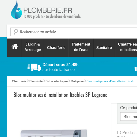
Jardin &
Traitement
Chauffe e
Chaufferie
Sanitaire
Arrosage
de l'eau
et ballons
Départ sous 24-48h
sur toute la france
Chaufferie
Electricité
Fiche électrique
Multiprise
Bloc multiprises d'installation fixab...
Bloc multiprises d'installation fixables 3P Legrand
Ce produi
ID Produit 