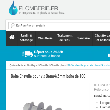
Jardin &
Traitement
Chauffe e
Chaufferie
Sanitaire
Arrosage
de l'eau
et ballons
Départ sous 24-48h
sur toute la france
Quincaillerie et Outillage
Cheville
Cheville placo
Boîte cheville pour vis diam4/5mm boî
Boîte Cheville pour vis Diam4/5mm boîte de 100
ID Produit 
Référence 
Unité de ve
Longu
Diamèt