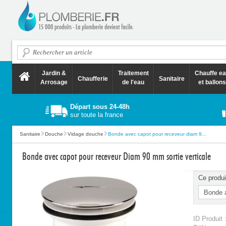
Jardin &
Traitement
Chauffe e
Chaufferie
Sanitaire
Arrosage
de l'eau
et ballons
Départ sous 24-48h
sur toute la france
Sanitaire
Douche
Vidage douche
Bonde avec capot pour receveur diam 9...
Bonde avec capot pour receveur Diam 90 mm sortie verticale
Ce produi
ID Produit 