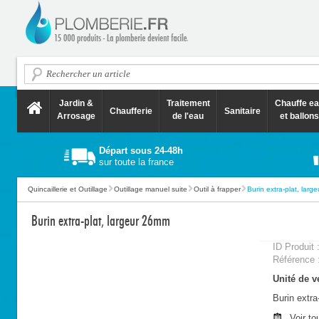
Jardin &
Traitement
Chauffe e
Chaufferie
Sanitaire
Arrosage
de l'eau
et ballons
Départ sous 24-48h
sur toute la france
Quincaillerie et Outillage
Outillage manuel suite
Outil à frapper
Burin extra-plat, lar
Burin extra-plat, largeur 26mm
ID Produit 
Référence 
Unité de ve
Burin extra
Voir to