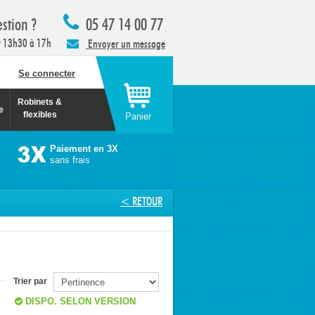
stion ?
05 47 14 00 77
t 13h30 à 17h
Envoyer un message
Se connecter
Robinets &
e
flexibles
Panier
Paiement en 3X
sans frais
< RETOUR
Trier par
DISPO. SELON VERSION