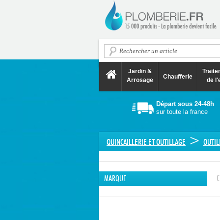
Jardin &
Trait
Chaufferie
Arrosage
de l'
Départ sous 24-48h
sur toute la france
>
QUINCAILLERIE ET OUTILLAGE
OUTIL
MARQUE