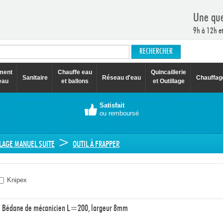
Une que
9h à 12h e
ement
Chauffe eau
Quincaillerie
Sanitaire
Réseau d'eau
Chauffag
eau
et ballons
et Outillage
Satisfait
ou remboursé
>
LAGE MANUEL SUITE
OUTIL À FRAPPER
Knipex
Bédane de mécanicien L=200, largeur 8mm