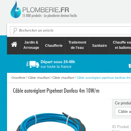
Jardin &
Traitement
Chauffe e
Chaufferie
Sanitaire
Arrosage
de l'eau
et ballons
Départ sous 24-48h
sur toute la france
Chaufferie
Câble chauffant
Câble chauffant
Câble autoréglant pipeheat danfoss 4m.
Câble autoréglant Pipeheat Danfoss 4m 10W/m
Ce produi
ID Produit 