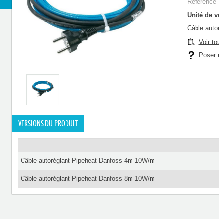
Référence 
Unité de ve
Câble auto
Voir to
Poser u
VERSIONS DU PRODUIT
Câble autoréglant Pipeheat Danfoss 4m 10W/m
Câble autoréglant Pipeheat Danfoss 8m 10W/m