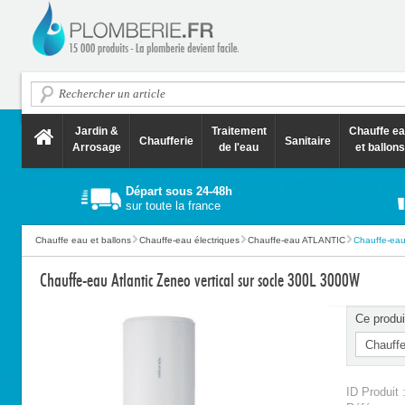
Jardin &
Traitement
Chauffe e
Chaufferie
Sanitaire
Arrosage
de l'eau
et ballons
Départ sous 24-48h
sur toute la france
Chauffe eau et ballons
Chauffe-eau électriques
Chauffe-eau ATLANTIC
Chauffe-eau 
Chauffe-eau Atlantic Zeneo vertical sur socle 300L 3000W
Ce produi
ID Produit 