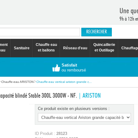
Une que
9h à 12h e
ement
Chauffe eau
Quincaillerie
Sanitaire
Réseau d'eau
Chauffag
eau
et ballons
et Outillage
Satisfait
ou remboursé
Chauffe-eau ARISTON
Chauffe-eau vertical ariston grande c...
 capacité blindé Stable 300L 3000W - NF.
| ARISTON
Ce produit existe en plusieurs versions :
ID Produit :
28123