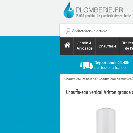
Jardin &
Trait
Chaufferie
Arrosage
de l'
Départ sous 24-48h
sur toute la france
Chauffe eau et ballons
Chauffe-eau électriques
Chauffe-eau vertical Ariston grande