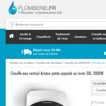
Jardin &
Traitement
Chauffe e
Chaufferie
Sanitaire
Arrosage
de l'eau
et ballons
Départ sous 24-48h
sur toute la france
Chauffe eau et ballons
Chauffe-eau électriques
Chauffe-eau ARISTON
Chauffe-eau v
Chauffe-eau vertical Ariston petite capacité sur évier 30L 2000W.
Ce produi
ID Produit 