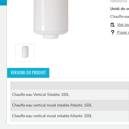
Référence 
Unité de ve
Chauffe-eau
Voir to
Poser u
VERSIONS DU PRODUIT
Chauffe-eau Vertical Stéatite 100L
Chauffe-eau vertical mural stéatite Atlantic 150L
Chauffe-eau vertical mural stéatite Atlantic 200L