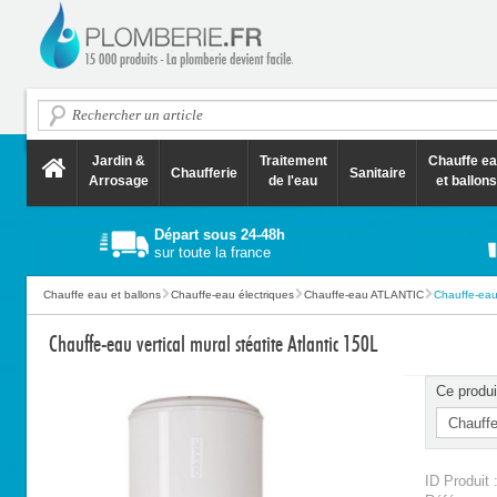
Jardin &
Traitement
Chauffe e
Chaufferie
Sanitaire
Arrosage
de l'eau
et ballons
Départ sous 24-48h
sur toute la france
Chauffe eau et ballons
Chauffe-eau électriques
Chauffe-eau ATLANTIC
Chauffe-eau v
Chauffe-eau vertical mural stéatite Atlantic 150L
Ce produi
ID Produit 