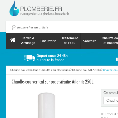
Jardin &
Traitement
Chauffe e
Chaufferie
Sanitaire
Arrosage
de l'eau
et ballons
Départ sous 24-48h
sur toute la france
Chauffe eau et ballons
Chauffe-eau électriques
Chauffe-eau ATLANTIC
Chauffe-eau v
Chauffe-eau vertical sur socle stéatite Atlantic 250L
Ce produi
ID Produit 