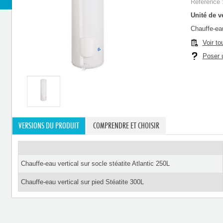
Référence 
Unité de ve
Chauffe-eau
Voir to
Poser u
VERSIONS DU PRODUIT
COMPRENDRE ET CHOISIR
Chauffe-eau vertical sur socle stéatite Atlantic 250L
Chauffe-eau vertical sur pied Stéatite 300L