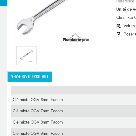
Référence 
Unité de ve
Clé mixte
Voir to
Poser u
VERSIONS DU PRODUIT
Clé mixte OGV 6mm Facom
Clé mixte OGV 7mm Facom
Clé mixte OGV 8mm Facom
Clé mixte OGV 9mm Facom