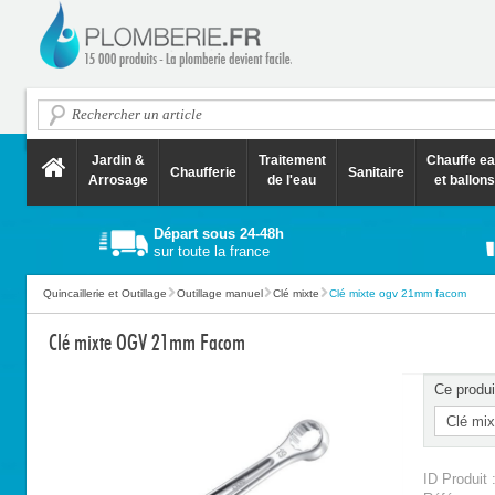
Jardin &
Traitement
Chauffe e
Chaufferie
Sanitaire
Arrosage
de l'eau
et ballons
Départ sous 24-48h
sur toute la france
Quincaillerie et Outillage
Outillage manuel
Clé mixte
Clé mixte ogv 21mm facom
Clé mixte OGV 21mm Facom
Ce produi
ID Produit 