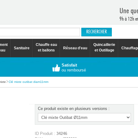
Une que
9h à 12h e
ement
Chauffe eau
Quincaillerie
Sanitaire
Réseau d'eau
Chauffag
eau
et ballons
et Outillage
Satisfait
ou remboursé
mixte
Clé mixte outibat diam11mm
Ce produit existe en plusieurs versions :
ID Produit :
34246