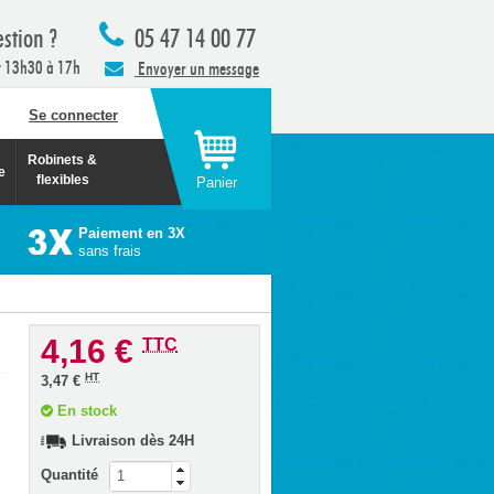
stion ?
05 47 14 00 77
t 13h30 à 17h
Envoyer un message
Se connecter
Robinets &
e
flexibles
Panier
Paiement en 3X
sans frais
4,16 €
TTC
HT
3,47 €
En stock
Livraison dès 24H
Quantité