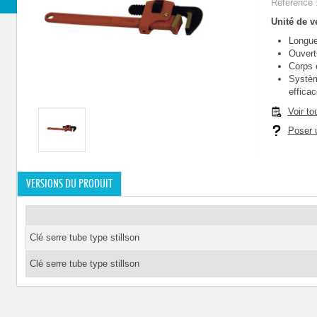
Référence 
Unité de ve
Longueu
Ouver
Corps 
Systèm
efficac
Voir to
Poser u
VERSIONS DU PRODUIT
Clé serre tube type stillson
Clé serre tube type stillson