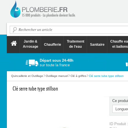
Jardin &
Traitement
Chauffe e
Chaufferie
Sanitaire
Arrosage
de l'eau
et ballons
Départ sous 24-48h
sur toute la france
Quincaillerie et Outillage
Outillage manuel
Clé à griffes
Clé serre tube type stillson
Clé serre tube type stillson
Ce produi
ID Produit 