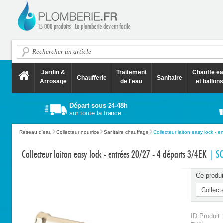
Jardin &
Traitement
Chauffe e
Chaufferie
Sanitaire
Arrosage
de l'eau
et ballons
Départ sous 24-48h
sur toute la france
Réseau d'eau
Collecteur nourrice
Sanitaire chauffage
Collecteur laiton easy lock - en
Collecteur laiton easy lock - entrées 20/27 - 4 départs 3/4EK
| S
Ce produi
ID Produit 