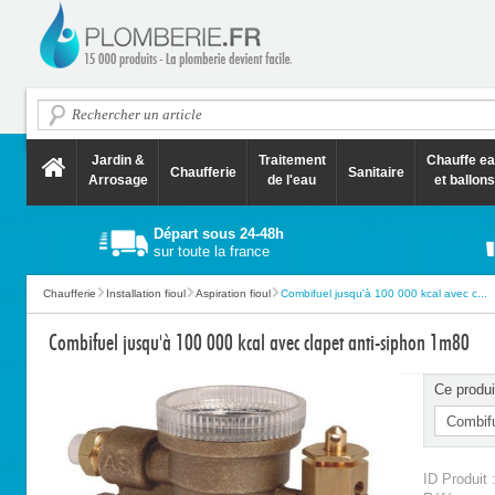
Jardin &
Traitement
Chauffe e
Chaufferie
Sanitaire
Arrosage
de l'eau
et ballons
Départ sous 24-48h
sur toute la france
Chaufferie
Installation fioul
Aspiration fioul
Combifuel jusqu'à 100 000 kcal avec c...
Combifuel jusqu'à 100 000 kcal avec clapet anti-siphon 1m80
Ce produi
ID Produit 