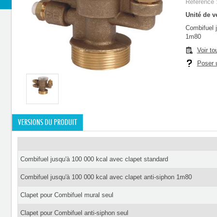
Référence 
Unité de ve
Combifuel j
1m80
Voir to
Poser u
VERSIONS DU PRODUIT
Combifuel jusqu'à 100 000 kcal avec clapet standard
Combifuel jusqu'à 100 000 kcal avec clapet anti-siphon 1m80
Clapet pour Combifuel mural seul
Clapet pour Combifuel anti-siphon seul