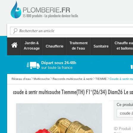
Jardin &
Traitement
Chauffe e
Chaufferie
Sanitaire
Arrosage
de l'eau
et ballons
Départ sous 24-48h
sur toute la france
Réseau d'eau
Multicouche
Raccords multicouche à sertir
TIEMME
Coude à sertir mu
coude à sertir multicouche Tiemme(TH) F1''(26/34) Diam26 Le sa
Ce produi
ID Produit 