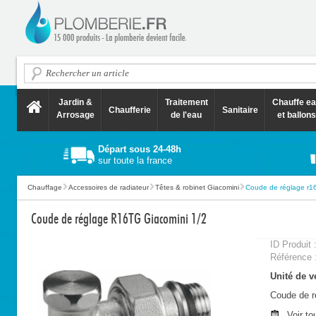
Jardin &
Traitement
Chauffe e
Chaufferie
Sanitaire
Arrosage
de l'eau
et ballons
Départ sous 24-48h
sur toute la france
Chauffage
Accessoires de radiateur
Têtes & robinet Giacomini
Coude de réglage r16
Coude de réglage R16TG Giacomini 1/2
ID Produit 
Référence 
Unité de ve
Coude de r
Voir to