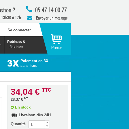
stion ?
05 47 14 00 77
t 13h30 à 17h
Envoyer un message
Se connecter
Robinets &
e
flexibles
Panier
Paiement en 3X
sans frais
34,04 €
TTC
HT
28,37 €
En stock
Livraison dès 24H
Quantité