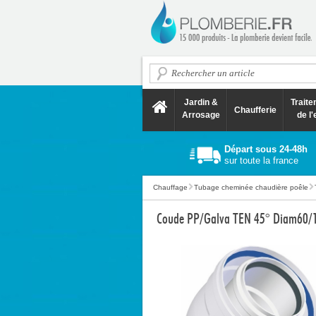
Jardin &
Trait
Chaufferie
Arrosage
de l'
Départ sous 24-48h
sur toute la france
Chauffage
Tubage cheminée chaudière poêle
Coude PP/Galva TEN 45° Diam60