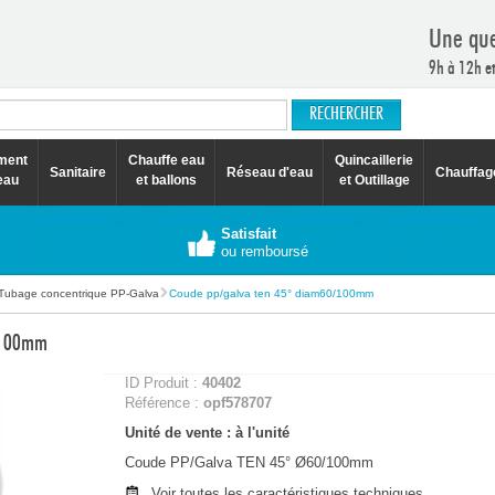
Une que
9h à 12h e
ement
Chauffe eau
Quincaillerie
Sanitaire
Réseau d'eau
Chauffag
eau
et ballons
et Outillage
Satisfait
ou remboursé
Tubage concentrique PP-Galva
Coude pp/galva ten 45° diam60/100mm
/100mm
ID Produit :
40402
Référence :
opf578707
Unité de vente : à l'unité
Coude PP/Galva TEN 45° Ø60/100mm
Voir toutes les caractéristiques techniques