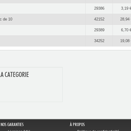
29386
3,19 
c de 10
42152
28,94 
29389
6,70 
34252
19,08 
LA CATEGORIE
NOS GARANTIES
À PROPOS