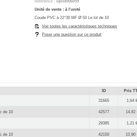
Référence :
oplot006059
Unité de vente : à l'unité
Coude PVC à 22°30 MF Ø 50 Le lot de 10
Voir toutes les caractéristiques techniques
Poser une question sur ce produit
ID
Prix T
31665
1,64 
c de 10
42577
14,82 
29385
1,21 
c de 10
42150
10,90 