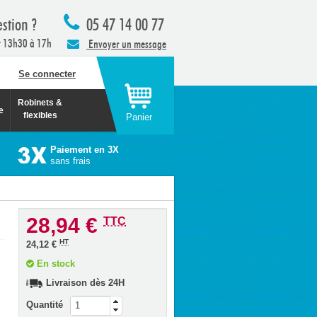
stion ?
05 47 14 00 77
t 13h30 à 17h
Envoyer un message
Se connecter
Robinets &
e
flexibles
Panier
Paiement en 3X
sans frais
28,94 €
TTC
HT
24,12 €
En stock
Livraison dès 24H
Quantité