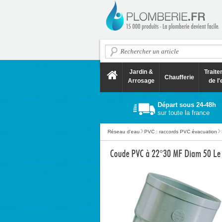
Jardin &
Trait
Chaufferie
Arrosage
de l'
Départ sous 24-48h
sur toute la france
Réseau d'eau
PVC : raccords PVC évacuation
Coude PVC à 22°30 MF Diam 50 Le 