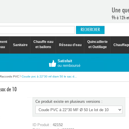
Une que
9h à 12h e
ement
Chauffe eau
Quincaillerie
Sanitaire
Réseau d'eau
Chauffag
eau
et ballons
et Outillage
Satisfait
ou remboursé
Raccords PVC
Coude pvc à 22°30 mf diam 50 le sac d...
sac de 10
Ce produit existe en plusieurs versions :
ID Produit :
42152