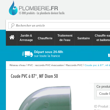
Jardin &
Traitement
Chauffe e
Chaufferie
Sanitaire
Arrosage
de l'eau
et ballons
Départ sous 24-48h
sur toute la france
Réseau d'eau
PVC : raccords PVC évacuation
Raccords PVC
Coude pvc à 87°, mf 
Coude PVC à 87°, MF Diam 50
Ce produi
ID Produit 