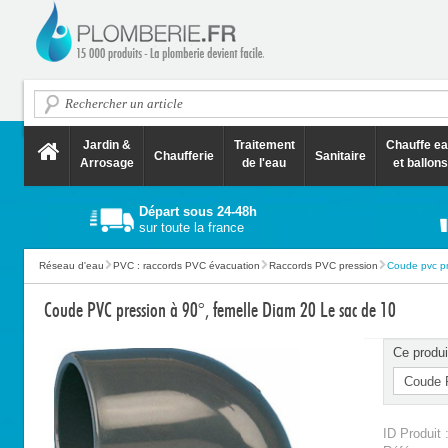
Jardin &
Traitement
Chauffe e
Chaufferie
Sanitaire
Arrosage
de l'eau
et ballons
Départ sous 24-48h
sur toute la france
Réseau d'eau
PVC : raccords PVC évacuation
Raccords PVC pression
Coude pvc pre
Coude PVC pression à 90°, femelle Diam 20 Le sac de 10
Ce produi
ID Produit 