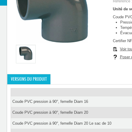
Référence 
Unité de ve
Coude PVC 
Pressi
Tempér
Évacua
Certifier N
Voir to
Poser u
VERSIONS DU PRODUIT
Coude PVC pression à 90°, femelle Diam 16
Coude PVC pression à 90°, femelle Diam 20
Coude PVC pression à 90°, femelle Diam 20 Le sac de 10