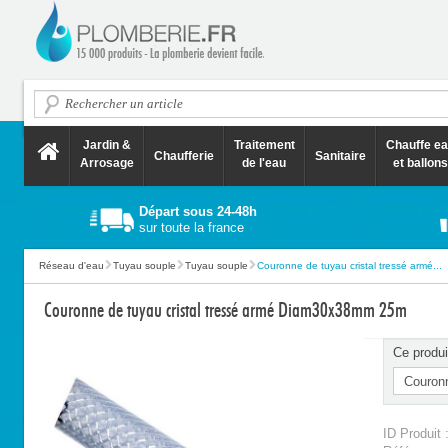
Jardin &
Traitement
Chauffe e
Chaufferie
Sanitaire
Arrosage
de l'eau
et ballons
Départ sous 24-48h
sur toute la france
Réseau d'eau
Tuyau souple
Tuyau souple
Couronne de tuyau cristal tressé armé...
Couronne de tuyau cristal tressé armé Diam30x38mm 25m
Ce produi
ID Produit 