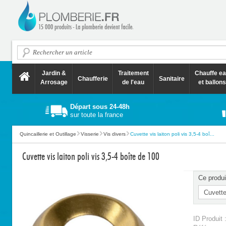
Jardin &
Traitement
Chauffe e
Chaufferie
Sanitaire
Arrosage
de l'eau
et ballons
Départ sous 24-48h
sur toute la france
Quincaillerie et Outillage
Visserie
Vis divers
Cuvette vis laiton poli vis 3,5-4 boî...
Cuvette vis laiton poli vis 3,5-4 boîte de 100
Ce produi
ID Produit 