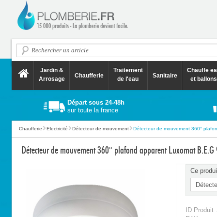
Jardin &
Traitement
Chauffe e
Chaufferie
Sanitaire
Arrosage
de l'eau
et ballons
Départ sous 24-48h
sur toute la france
Chaufferie
Electricité
Détecteur de mouvement
Détecteur de mouvement 360° plafond
Détecteur de mouvement 360° plafond apparent Luxomat B.E.G
Ce produi
ID Produit 