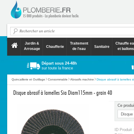
Jardin &
Traitement
Chauffe e
Chaufferie
Sanitaire
Arrosage
de l'eau
et ballons
Départ sous 24-48h
sur toute la france
Quincaillerie et Outillage
Consommable
Abrasifs machine
Disque abrasif à lamelles s
Disque abrasif à lamelles Sia Diam115mm - grain 40
Ce produi
ID Produit 