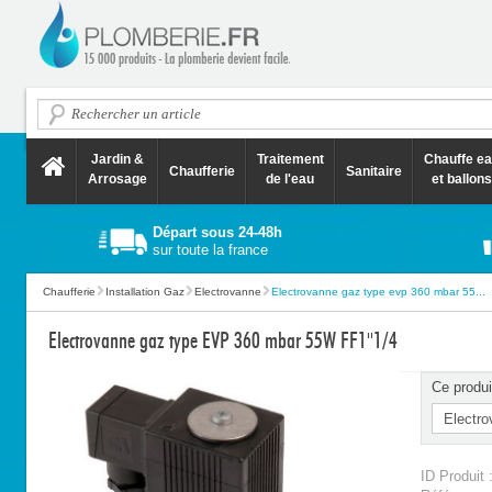
Jardin &
Traitement
Chauffe e
Chaufferie
Sanitaire
Arrosage
de l'eau
et ballons
Départ sous 24-48h
sur toute la france
Chaufferie
Installation Gaz
Electrovanne
Electrovanne gaz type evp 360 mbar 55...
Electrovanne gaz type EVP 360 mbar 55W FF1''1/4
Ce produi
ID Produit 