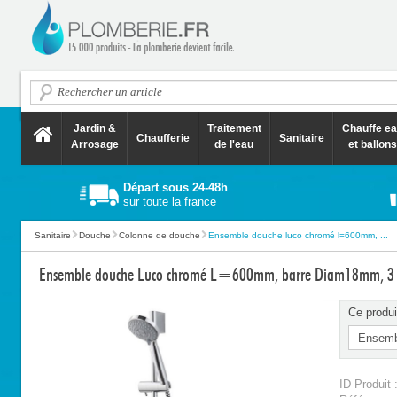
Jardin &
Traitement
Chauffe e
Chaufferie
Sanitaire
Arrosage
de l'eau
et ballons
Départ sous 24-48h
sur toute la france
Sanitaire
Douche
Colonne de douche
Ensemble douche luco chromé l=600mm, ...
Ensemble douche Luco chromé L=600mm, barre Diam18mm, 3 j
Ce produi
ID Produit 