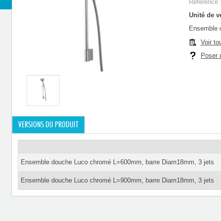
Référence 
Unité de ve
Ensemble 
Voir to
Poser u
VERSIONS DU PRODUIT
Ensemble douche Luco chromé L=600mm, barre Diam18mm, 3 jets
Ensemble douche Luco chromé L=900mm, barre Diam18mm, 3 jets