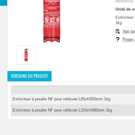
Référence 
Unité de ve
Extincteur
1kg
Voir to
Poser u
VERSIONS DU PRODUIT
Extincteur à poudre NF pour véhicule L85xH350mm 1kg
Extincteur à poudre NF pour véhicule L110xH380mm 2kg