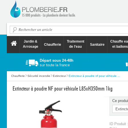
Jardin &
Traitement
Chauffe e
Chaufferie
Sanitaire
Arrosage
de l'eau
et ballons
Départ sous 24-48h
sur toute la france
Chaufferie
Sécurité incendie
Extincteur
Extincteur à poudre nf pour véhicule ...
Extincteur à poudre NF pour véhicule L85xH350mm 1kg
Ce produi
ID Produit 