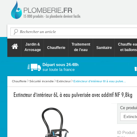
Jardin &
Traitement
Chauffe e
Chaufferie
Sanitaire
Arrosage
de l'eau
et ballons
Départ sous 24-48h
sur toute la france
Chaufferie
Sécurité incendie
Extincteur
Extincteur d'intérieur 6l à eau pulve...
Extincteur d'intérieur 6L à eau pulverisée avec additif NF 9,8kg
Ce produi
ID Produit 