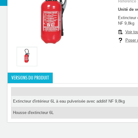
Référence 
Unité de ve
Extincteur 
NF 9,8kg
Voir to
Poser u
VERSIONS DU PRODUIT
Extincteur d'intérieur 6L à eau pulverisée avec additif NF 9,8kg
Housse d'extincteur 6L