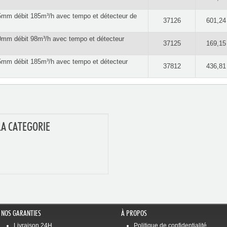
mm débit 185m³/h avec tempo et détecteur de
37126
601,24
mm débit 98m³/h avec tempo et détecteur
37125
169,15
mm débit 185m³/h avec tempo et détecteur
37812
436,81
LA CATEGORIE
NOS GARANTIES
À PROPOS
Livraison 24H
Politique de confidentialité