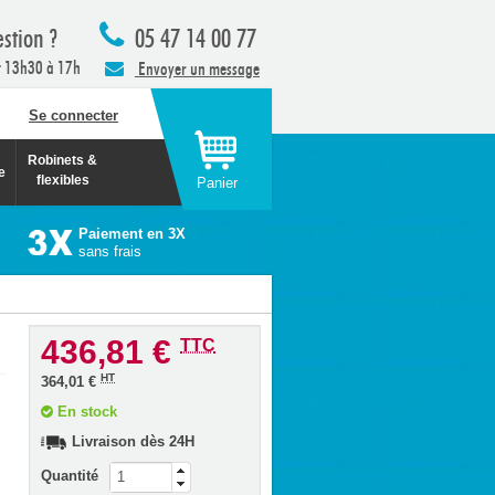
stion ?
05 47 14 00 77
t 13h30 à 17h
Envoyer un message
Se connecter
Robinets &
e
flexibles
Panier
Paiement en 3X
sans frais
436,81 €
TTC
HT
364,01 €
En stock
Livraison dès 24H
Quantité