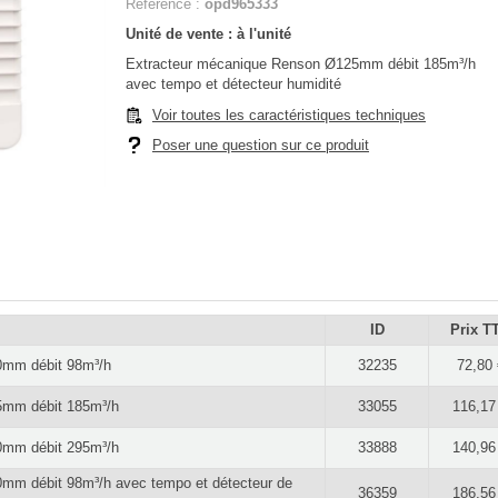
Référence :
opd965333
Unité de vente : à l'unité
Extracteur mécanique Renson Ø125mm débit 185m³/h
avec tempo et détecteur humidité
Voir toutes les caractéristiques techniques
Poser une question sur ce produit
ID
Prix T
0mm débit 98m³/h
32235
72,80 
5mm débit 185m³/h
33055
116,17
0mm débit 295m³/h
33888
140,96
mm débit 98m³/h avec tempo et détecteur de
36359
186,56