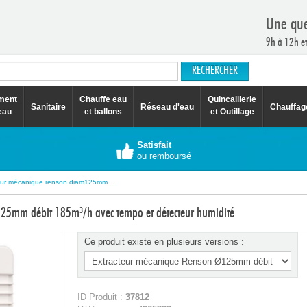
Une que
9h à 12h e
ement
Chauffe eau
Quincaillerie
Sanitaire
Réseau d'eau
Chauffag
eau
et ballons
et Outillage
Satisfait
ou remboursé
eur mécanique renson diam125mm...
25mm débit 185m³/h avec tempo et détecteur humidité
Ce produit existe en plusieurs versions :
ID Produit :
37812