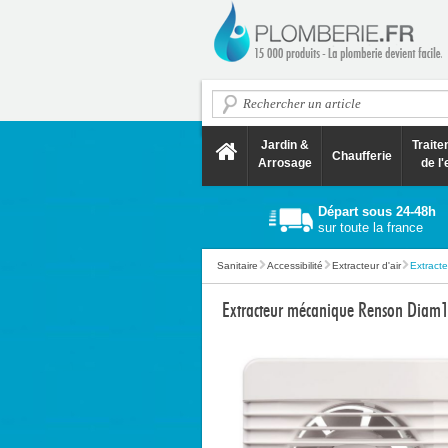
Jardin &
Trait
Chaufferie
Arrosage
de l'
Départ sous 24-48h
sur toute la france
Sanitaire
Accessibilité
Extracteur d'air
Extract
Extracteur mécanique Renson Diam1