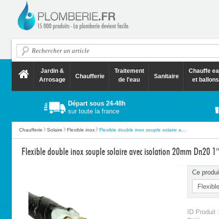
Jardin &
Traitement
Chauffe e
Chaufferie
Sanitaire
Arrosage
de l'eau
et ballons
Départ sous 24-48h
sur toute la france
Chaufferie
Solaire
Flexible inox
Flexible double inox souple solaire a...
Flexible double inox souple solaire avec isolation 20mm Dn20 1
Ce produi
ID Produit 