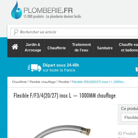
Jardin &
Traitement
Chauffe e
Chaufferie
Sanitaire
Arrosage
de l'eau
et ballons
Départ sous 24-48h
sur toute la france
Chaufferie
Flexible chauffage
Flexible
Flexible f/f3/4(20/27) inox l = 1000m...
Flexible F/F3/4(20/27) inox L = 1000MM chauffage
Ce produi
ID Produit 