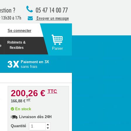
stion ?
05 47 14 00 77
t 13h30 à 17h
Envoyer un message
Se connecter
Robinets &
e
flexibles
Panier
Paiement en 3X
sans frais
200,26 €
TTC
HT
166,88 €
En stock
Livraison dès 24H
Quantité