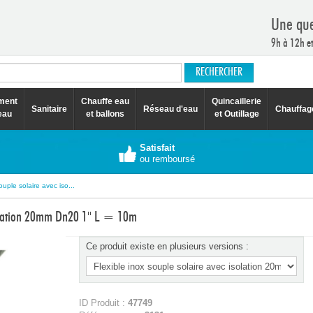
Une que
9h à 12h e
ement
Chauffe eau
Quincaillerie
Sanitaire
Réseau d'eau
Chauffag
eau
et ballons
et Outillage
Satisfait
ou remboursé
ouple solaire avec iso...
isolation 20mm Dn20 1'' L = 10m
Ce produit existe en plusieurs versions :
ID Produit :
47749