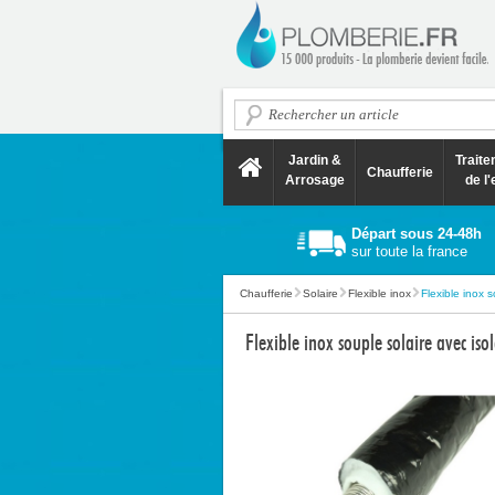
Jardin &
Trait
Chaufferie
Arrosage
de l'
Départ sous 24-48h
sur toute la france
Chaufferie
Solaire
Flexible inox
Flexible inox s
Flexible inox souple solaire avec 