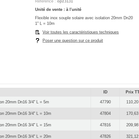
Référence :
opz3131
Unité de vente : à l'unité
Flexible inox souple solaire avec isolation 20mm Dn20
1'' L = 10m
Voir toutes les caractéristiques techniques
Poser une question sur ce produit
ID
Prix T
ation 20mm Dn16 3/4'' L = 5m
47790
110,20
ation 20mm Dn16 3/4'' L = 10m
47804
170,63
ation 20mm Dn16 3/4'' L = 15m
47816
209,98
ation 20mm Dn16 3/4'' L = 20m
47826
321,12