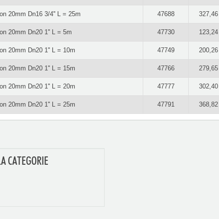
ation 20mm Dn16 3/4'' L = 25m
47688
327,46
ation 20mm Dn20 1'' L = 5m
47730
123,24
ation 20mm Dn20 1'' L = 10m
47749
200,26
ation 20mm Dn20 1'' L = 15m
47766
279,65
ation 20mm Dn20 1'' L = 20m
47777
302,40
ation 20mm Dn20 1'' L = 25m
47791
368,82
LA CATEGORIE