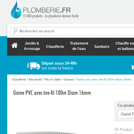
Jardin &
Traitement
Chauffe e
Chaufferie
Sanitaire
Arrosage
de l'eau
et ballons
Départ sous 24-48h
sur toute la france
Chaufferie
Electricité
Fils et câble
Gaines
Gaine pvc avec tire-fil 100m diam 16mm
Gaine PVC avec tire-fil 100m Diam 16mm
Ce produi
ID Produit 