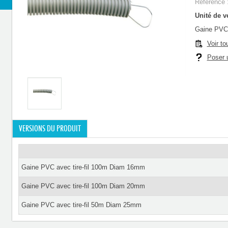
Référence 
Unité de ve
Gaine PVC 
Voir to
Poser u
VERSIONS DU PRODUIT
Gaine PVC avec tire-fil 100m Diam 16mm
Gaine PVC avec tire-fil 100m Diam 20mm
Gaine PVC avec tire-fil 50m Diam 25mm