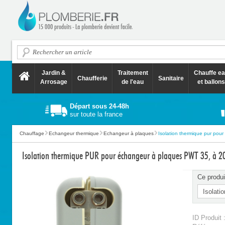
Jardin &
Traitement
Chauffe e
Chaufferie
Sanitaire
Arrosage
de l'eau
et ballons
Départ sous 24-48h
sur toute la france
Chauffage
Echangeur thermique
Echangeur à plaques
Isolation thermique pur pour
Isolation thermique PUR pour échangeur à plaques PWT 35, à 2
Ce produi
ID Produit 