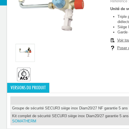
Référence 
Unité de ve
Triple 
diélect
Siège 
Garde d
Voir to
Poser u
VERSIONS DU PRODUIT
Groupe de sécurité SECUR3 siège inox Diam20/27 NF garantie 5 ans
Kit complet de sécurité SECUR3 siège inox Diam20/27 garantie 5 ans
SOMATHERM