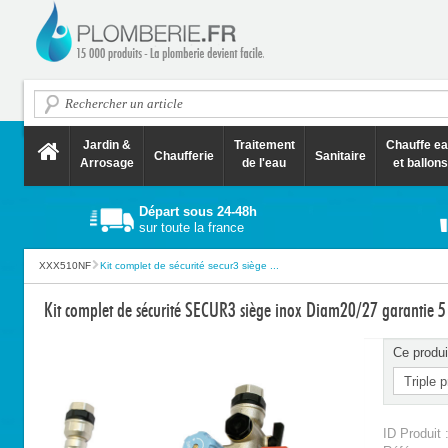
Jardin &
Traitement
Chauffe e
Chaufferie
Sanitaire
Arrosage
de l'eau
et ballons
Départ sous 24-48h
sur toute la france
XXX510NF
Kit complet de sécurité secur3 siège ...
Kit complet de sécurité SECUR3 siège inox Diam20/27 garantie 
Ce produi
ID Produit 